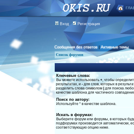
ГЛА
Вход
Регистрация
Сообщения без ответов
|
Активные темы
Список форумов
Ключевые слова:
Вы можете использовать
+
, чтобы определит
результатах, и
-
для слов, которых в результ
разделить слова символом
|
для поиска любог
качестве шаблона для частичного совпадени
Поиск по автору:
Используйте * в качестве шаблона.
Искать в форумах:
Выберите форум или форумы, в которых буде
подфорумах производится автоматически, ес
соответствующую опцию ниже.