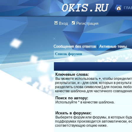
ГЛА
Вход
Регистрация
Сообщения без ответов
|
Активные темы
Список форумов
Ключевые слова:
Вы можете использовать
+
, чтобы определит
результатах, и
-
для слов, которых в результ
разделить слова символом
|
для поиска любог
качестве шаблона для частичного совпадени
Поиск по автору:
Используйте * в качестве шаблона.
Искать в форумах:
Выберите форум или форумы, в которых буде
подфорумах производится автоматически, ес
соответствующую опцию ниже.