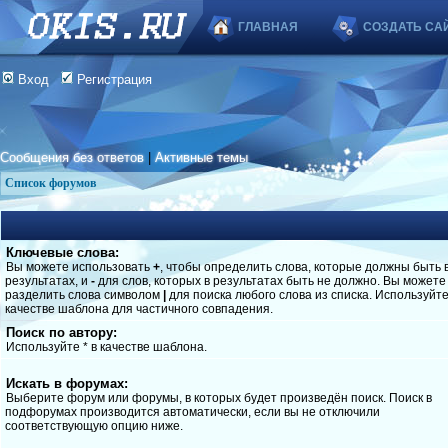
ГЛАВНАЯ
СОЗДАТЬ СА
Вход
Регистрация
Сообщения без ответов
|
Активные темы
Список форумов
Ключевые слова:
Вы можете использовать
+
, чтобы определить слова, которые должны быть 
результатах, и
-
для слов, которых в результатах быть не должно. Вы можете
разделить слова символом
|
для поиска любого слова из списка. Используйт
качестве шаблона для частичного совпадения.
Поиск по автору:
Используйте * в качестве шаблона.
Искать в форумах:
Выберите форум или форумы, в которых будет произведён поиск. Поиск в
подфорумах производится автоматически, если вы не отключили
соответствующую опцию ниже.