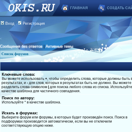
ГЛАВНАЯ
СОЗДАТЬ СА
Вход
Регистрация
Сообщения без ответов
|
Активные темы
Список форумов
Ключевые слова:
Вы можете использовать
+
, чтобы определить слова, которые должны быть 
результатах, и
-
для слов, которых в результатах быть не должно. Вы можете
разделить слова символом
|
для поиска любого слова из списка. Используйт
качестве шаблона для частичного совпадения.
Поиск по автору:
Используйте * в качестве шаблона.
Искать в форумах:
Выберите форум или форумы, в которых будет произведён поиск. Поиск в
подфорумах производится автоматически, если вы не отключили
соответствующую опцию ниже.