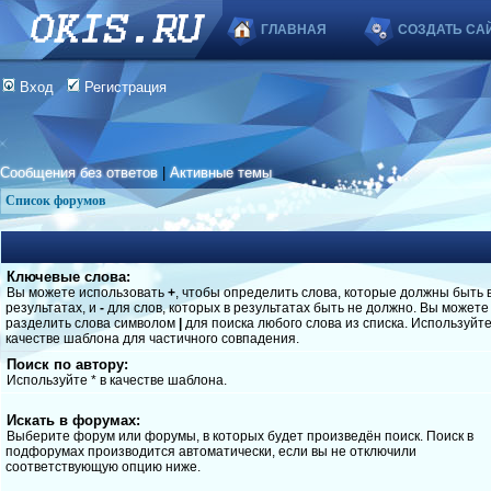
ГЛАВНАЯ
СОЗДАТЬ СА
Вход
Регистрация
Сообщения без ответов
|
Активные темы
Список форумов
Ключевые слова:
Вы можете использовать
+
, чтобы определить слова, которые должны быть 
результатах, и
-
для слов, которых в результатах быть не должно. Вы можете
разделить слова символом
|
для поиска любого слова из списка. Используйт
качестве шаблона для частичного совпадения.
Поиск по автору:
Используйте * в качестве шаблона.
Искать в форумах:
Выберите форум или форумы, в которых будет произведён поиск. Поиск в
подфорумах производится автоматически, если вы не отключили
соответствующую опцию ниже.