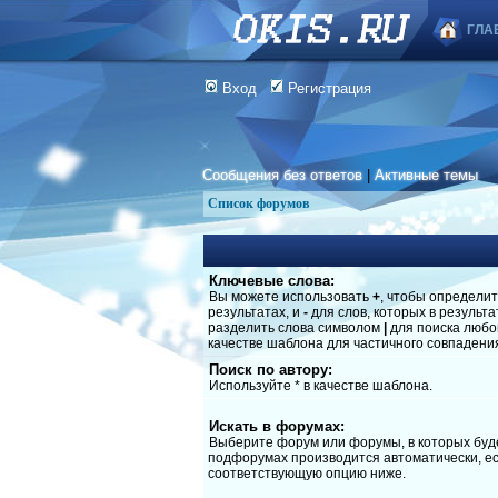
ГЛА
Вход
Регистрация
Сообщения без ответов
|
Активные темы
Список форумов
Ключевые слова:
Вы можете использовать
+
, чтобы определит
результатах, и
-
для слов, которых в результ
разделить слова символом
|
для поиска любог
качестве шаблона для частичного совпадени
Поиск по автору:
Используйте * в качестве шаблона.
Искать в форумах:
Выберите форум или форумы, в которых буде
подфорумах производится автоматически, ес
соответствующую опцию ниже.