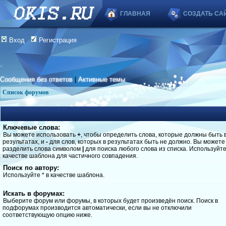
ГЛАВНАЯ
СОЗДАТЬ СА
Вход
Регистрация
Сообщения без ответов
|
Активные темы
Список форумов
Ключевые слова:
Вы можете использовать
+
, чтобы определить слова, которые должны быть 
результатах, и
-
для слов, которых в результатах быть не должно. Вы можете
разделить слова символом
|
для поиска любого слова из списка. Используйт
качестве шаблона для частичного совпадения.
Поиск по автору:
Используйте * в качестве шаблона.
Искать в форумах:
Выберите форум или форумы, в которых будет произведён поиск. Поиск в
подфорумах производится автоматически, если вы не отключили
соответствующую опцию ниже.