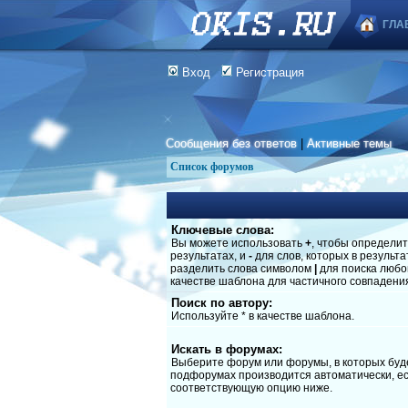
ГЛА
Вход
Регистрация
Сообщения без ответов
|
Активные темы
Список форумов
Ключевые слова:
Вы можете использовать
+
, чтобы определит
результатах, и
-
для слов, которых в результ
разделить слова символом
|
для поиска любог
качестве шаблона для частичного совпадени
Поиск по автору:
Используйте * в качестве шаблона.
Искать в форумах:
Выберите форум или форумы, в которых буде
подфорумах производится автоматически, ес
соответствующую опцию ниже.