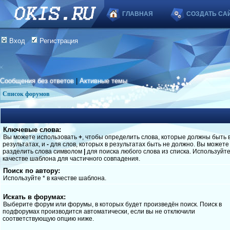
ГЛАВНАЯ
СОЗДАТЬ СА
Вход
Регистрация
Сообщения без ответов
|
Активные темы
Список форумов
Ключевые слова:
Вы можете использовать
+
, чтобы определить слова, которые должны быть 
результатах, и
-
для слов, которых в результатах быть не должно. Вы можете
разделить слова символом
|
для поиска любого слова из списка. Используйт
качестве шаблона для частичного совпадения.
Поиск по автору:
Используйте * в качестве шаблона.
Искать в форумах:
Выберите форум или форумы, в которых будет произведён поиск. Поиск в
подфорумах производится автоматически, если вы не отключили
соответствующую опцию ниже.