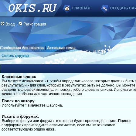
ГЛАВНАЯ
СОЗДАТЬ СА
Вход
Регистрация
Сообщения без ответов
|
Активные темы
Список форумов
Ключевые слова:
Вы можете использовать
+
, чтобы определить слова, которые должны быть 
результатах, и
-
для слов, которых в результатах быть не должно. Вы можете
разделить слова символом
|
для поиска любого слова из списка. Используйт
качестве шаблона для частичного совпадения.
Поиск по автору:
Используйте * в качестве шаблона.
Искать в форумах:
Выберите форум или форумы, в которых будет произведён поиск. Поиск в
подфорумах производится автоматически, если вы не отключили
соответствующую опцию ниже.