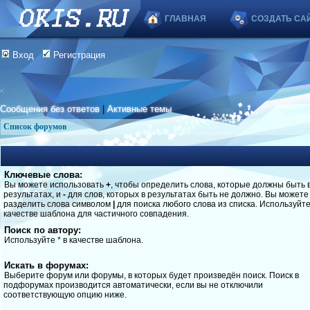
ГЛАВНАЯ
СОЗДАТЬ СА
Вход
Регистрация
Сообщения без ответов
|
Активные темы
Список форумов
Ключевые слова:
Вы можете использовать
+
, чтобы определить слова, которые должны быть 
результатах, и
-
для слов, которых в результатах быть не должно. Вы можете
разделить слова символом
|
для поиска любого слова из списка. Используйт
качестве шаблона для частичного совпадения.
Поиск по автору:
Используйте * в качестве шаблона.
Искать в форумах:
Выберите форум или форумы, в которых будет произведён поиск. Поиск в
подфорумах производится автоматически, если вы не отключили
соответствующую опцию ниже.