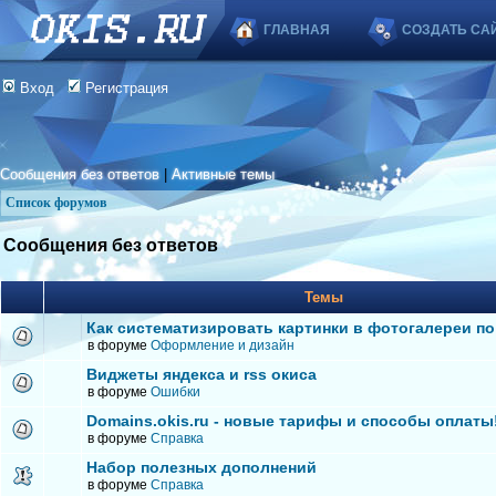
ГЛАВНАЯ
СОЗДАТЬ СА
Вход
Регистрация
Сообщения без ответов
|
Активные темы
Список форумов
Сообщения без ответов
Темы
Как систематизировать картинки в фотогалереи по
в форуме
Оформление и дизайн
Виджеты яндекса и rss окиса
в форуме
Ошибки
Domains.okis.ru - новые тарифы и способы оплаты
в форуме
Справка
Набор полезных дополнений
в форуме
Справка