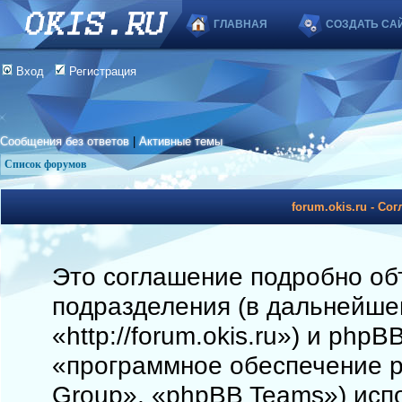
ГЛАВНАЯ
СОЗДАТЬ СА
Вход
Регистрация
Сообщения без ответов
|
Активные темы
Список форумов
forum.okis.ru - С
Это соглашение подробно объя
подразделения (в дальнейшем
«http://forum.okis.ru») и php
«программное обеспечение 
Group», «phpBB Teams») исп