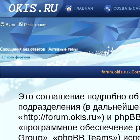
ГЛАВНАЯ
СОЗДАТЬ СА
Вход
Регистрация
Сообщения без ответов
|
Активные темы
Список форумов
forum.okis.ru - С
Это соглашение подробно объя
подразделения (в дальнейшем
«http://forum.okis.ru») и php
«программное обеспечение 
Group», «phpBB Teams») исп