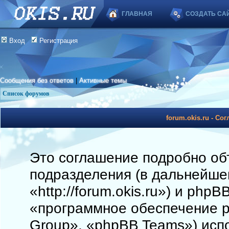
ГЛАВНАЯ
СОЗДАТЬ СА
Вход
Регистрация
Сообщения без ответов
|
Активные темы
Список форумов
forum.okis.ru - С
Это соглашение подробно объя
подразделения (в дальнейшем
«http://forum.okis.ru») и php
«программное обеспечение 
Group», «phpBB Teams») исп