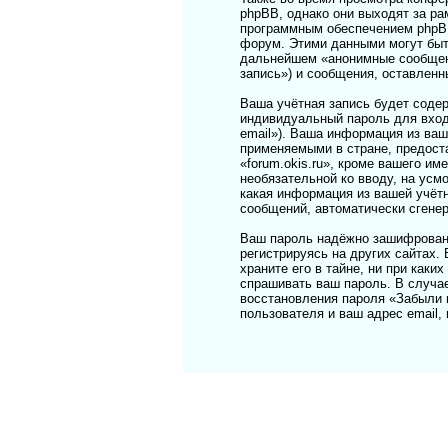
phpBB, однако они выходят за ра
программным обеспечением phpBB
форум. Этими данными могут быт
дальнейшем «анонимные сообщения
запись») и сообщения, оставленн
Ваша учётная запись будет соде
индивидуальный пароль для вход
email»). Ваша информация из ваш
применяемыми в стране, предост
«forum.okis.ru», кроме вашего им
необязательной ко вводу, на усм
какая информация из вашей учётн
сообщений, автоматически сгене
Ваш пароль надёжно зашифрован 
регистрируясь на других сайтах.
храните его в тайне, ни при каки
спрашивать ваш пароль. В случае
восстановления пароля «Забыли 
пользователя и ваш адрес email,