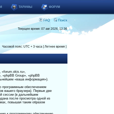
М
ТАРИФЫ
ФОРУМ
FAQ
Поиск
Текущее время: 07 авг 2026, 12:36
Часовой пояс: UTC + 3 часа [ Летнее время ]
«forum.okis.ru»,
», «phpBB Group», «phpBB
льнейшем «ваша информация»).
ию программным обеспечением
в вашего браузера). Первые две
ой сессии (в дальнейшем
здана после просмотра одной из
емах, повышая таким образом
шению к программному обеспечению