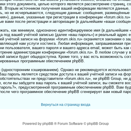
мки этого документа, целью которого является рассмотрение страниц, 
. Вторым источником получения вашей информации являются данные, к
ь, но не исчерпываются, следующие данные: сообщения, размещённые п
»), данные, указанные при регистрации в конференции «forum.okis.ru»
ые вами после регистрации и авторизации (в дальнейшем «ваши сообщен
ржать, как минимум, однозначно идентифицируемое имя (в дальнейшем 
а под вашей учётной записью (далее «ваш пароль») и реальный адрес e
ей учётной записи на форумах «forum.okis.ru» охраняется законами о 
авляющей нам услуги хостинга. Любая информация, запрашиваемая при 
ени пользователя, вашего пароля и вашего адреса email, может быть как 
отрение администрации конференции «forum.okis.ru». В любом случае у 
ой записи будет общедоступна. Кроме того, у вас есть возможность сог
рированных программным обеспечением phpBB.
(односторонним хэшированием). Однако не рекомендуется использовать
 Ваш пароль является средством доступа к вашей учётной записи на фору
х обстоятельствах ни представители «forum.okis.ru», ни phpBB Group, ни 
, если вы забудете ваш пароль к вашей учётной записи, вы сможете во
пароль?», предусмотренной программным обеспечением phpBB. Вам буд
 после чего программное обеспечение phpBB сгенерирует вам новый паро
Вернуться на страницу входа
Powered by phpBB ® Forum Software © phpBB Group