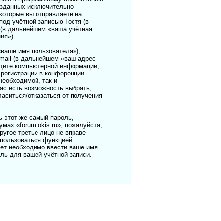
созданных исключительно
оторые вы отправляете на
од учётной записью Гостя (в
 (в дальнейшем «ваша учётная
ия»).
«ваше имя пользователя»),
mail (в дальнейшем «ваш адрес
защите компьютерной информации,
регистрации в конференции
необходимой, так и
вас есть возможность выбрать,
ласиться/отказаться от получения
 этот же самый пароль,
мах «forum.okis.ru», пожалуйста,
другое третье лицо не вправе
спользоваться функцией
ет необходимо ввести ваше имя
ль для вашей учётной записи.