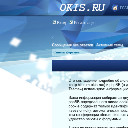
ГЛА
Вход
Регистрация
Сообщения без ответов
|
Активные темы
Список форумов
Это соглашение подробно объясняе
«http://forum.okis.ru») и phpBB
Teams») используют информацию,
Ваша информация собирается дву
phpBB определённого числа cook
cookie содержат только идентифи
«session-id»), автоматически пр
тем конференции «forum.okis.ru»
удобство работы с форумами.
Также во время просмотра конфер