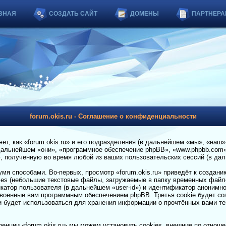
ВНАЯ
СОЗДАТЬ САЙТ
ДОМЕНЫ
ПАРТНЕРА
forum.okis.ru - Соглашение о конфиденциальности
т, как «forum.okis.ru» и его подразделения (в дальнейшем «мы», «наш», 
 (в дальнейшем «они», «программное обеспечение phpBB», «www.phpbb.com
 полученную во время любой из ваших пользовательских сессий (в да
мя способами. Во-первых, просмотр «forum.okis.ru» приведёт к создан
ies (небольшие текстовые файлы, загружаемые в папку временных файло
катор пользователя (в дальнейшем «user-id») и идентификатор анонимн
исвоенные вам программным обеспечением phpBB. Третья cookie будет со
 и будет использоваться для хранения информации о прочтённых вами т
енции «forum.okis.ru» мы можем установить cookies, внешние по отно