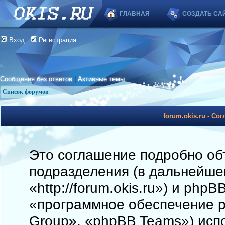
ГЛАВНАЯ
СОЗДАТЬ СА
Вход
Регистрация
Сообщения без ответов
|
Активные темы
Список форумов
forum.okis.ru - С
Это соглашение подробно объя
подразделения (в дальнейшем
«http://forum.okis.ru») и php
«программное обеспечение 
Group», «phpBB Teams») исп