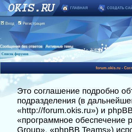
ГЛАВНАЯ
СОЗДАТЬ СА
Вход
Регистрация
Сообщения без ответов
|
Активные темы
Список форумов
forum.okis.ru - С
Это соглашение подробно объя
подразделения (в дальнейшем
«http://forum.okis.ru») и php
«программное обеспечение 
Group», «phpBB Teams») исп