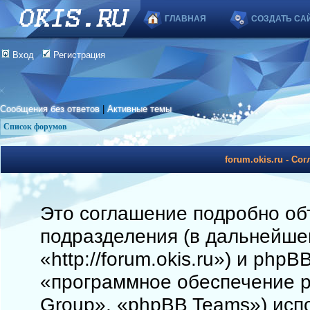
ГЛАВНАЯ
СОЗДАТЬ СА
Вход
Регистрация
Сообщения без ответов
|
Активные темы
Список форумов
forum.okis.ru - С
Это соглашение подробно объя
подразделения (в дальнейшем
«http://forum.okis.ru») и php
«программное обеспечение 
Group», «phpBB Teams») исп