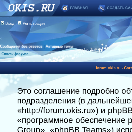
ГЛАВНАЯ
СОЗДАТЬ СА
Вход
Регистрация
Сообщения без ответов
|
Активные темы
Список форумов
forum.okis.ru - С
Это соглашение подробно объя
подразделения (в дальнейшем
«http://forum.okis.ru») и php
«программное обеспечение 
Group», «phpBB Teams») исп