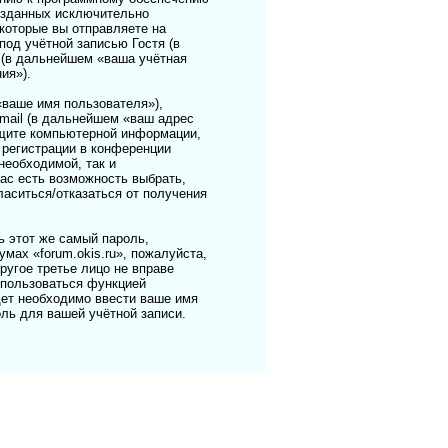
созданных исключительно
оторые вы отправляете на
од учётной записью Гостя (в
 (в дальнейшем «ваша учётная
ия»).
«ваше имя пользователя»),
mail (в дальнейшем «ваш адрес
защите компьютерной информации,
регистрации в конференции
необходимой, так и
вас есть возможность выбрать,
ласиться/отказаться от получения
 этот же самый пароль,
мах «forum.okis.ru», пожалуйста,
другое третье лицо не вправе
спользоваться функцией
ет необходимо ввести ваше имя
ль для вашей учётной записи.