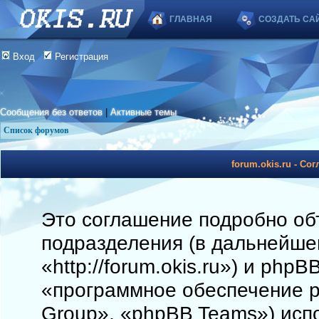
ГЛАВНАЯ
СОЗДАТЬ СА
Вход
Регистрация
Сообщения без ответов
|
Активные темы
Список форумов
forum.okis.ru - С
Это соглашение подробно объя
подразделения (в дальнейшем
«http://forum.okis.ru») и php
«программное обеспечение 
Group», «phpBB Teams») исп