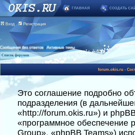
ГЛАВНАЯ
СОЗДАТЬ СА
Вход
Регистрация
Сообщения без ответов
|
Активные темы
Список форумов
forum.okis.ru - С
Это соглашение подробно объя
подразделения (в дальнейшем
«http://forum.okis.ru») и php
«программное обеспечение 
Group», «phpBB Teams») исп