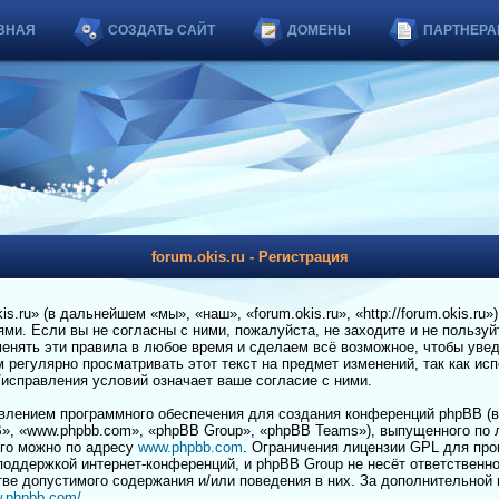
ВНАЯ
СОЗДАТЬ САЙТ
ДОМЕНЫ
ПАРТНЕРА
forum.okis.ru - Регистрация
.ru» (в дальнейшем «мы», «наш», «forum.okis.ru», «http://forum.okis.ru»
и. Если вы не согласны с ними, пожалуйста, не заходите и не пользуйт
енять эти правила в любое время и сделаем всё возможное, чтобы увед
регулярно просматривать этот текст на предмет изменений, так как ис
я/исправления условий означает ваше согласие с ними.
лением программного обеспечения для создания конференций phpBB (в
», «www.phpbb.com», «phpBB Group», «phpBB Teams»), выпущенного по 
его можно по адресу
www.phpbb.com
. Ограничения лицензии GPL для пр
 поддержкой интернет-конференций, и phpBB Group не несёт ответственно
тве допустимого содержания и/или поведения в них. За дополнительной
w.phpbb.com/
.