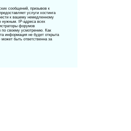
ких сообщений, призывов к
предоставляет услуги хостинга
ивести к вашему немедленному
о нужным. IP-адреса всех
нистраторы форумов
я по своему усмотрению. Как
эта информация не будет открыта
е может быть ответственна за