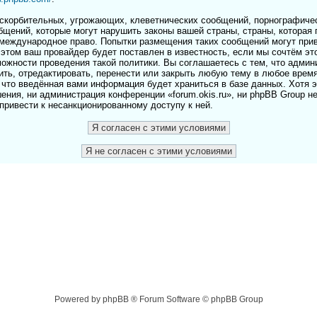
скорбительных, угрожающих, клеветнических сообщений, порнографичес
бщений, которые могут нарушить законы вашей страны, страны, которая 
и международное право. Попытки размещения таких сообщений могут пр
этом ваш провайдер будет поставлен в известность, если мы сочтём эт
ожности проведения такой политики. Вы соглашаетесь с тем, что адми
лить, отредактировать, перенести или закрыть любую тему в любое врем
 что введённая вами информация будет храниться в базе данных. Хотя 
ения, ни администрация конференции «forum.okis.ru», ни phpBB Group н
 привести к несанкционированному доступу к ней.
Powered by phpBB ® Forum Software © phpBB Group