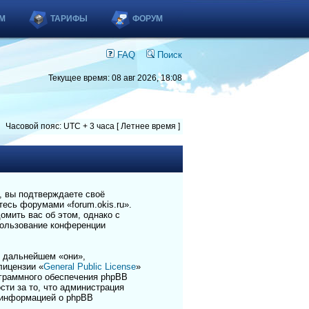
М
ТАРИФЫ
ФОРУМ
FAQ
Поиск
Текущее время: 08 авг 2026, 18:08
Часовой пояс: UTC + 3 часа [ Летнее время ]
), вы подтверждаете своё
есь форумами «forum.okis.ru».
омить вас об этом, однако с
пользование конференции
 дальнейшем «они»,
лицензии «
General Public License
»
ограммного обеспечения phpBB
сти за то, что администрация
 информацией о phpBB