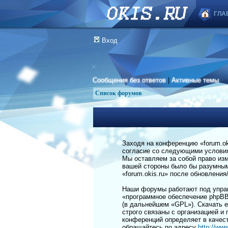
ГЛА
Вход
Сообщения без ответов
|
Активные темы
Список форумов
Заходя на конференцию «forum.okis
согласие со следующими условиям
Мы оставляем за собой право изм
вашей стороны было бы разумным 
«forum.okis.ru» после обновлени
Наши форумы работают под управ
«программное обеспечение phpBB
(в дальнейшем «GPL»). Скачать 
строго связаны с организацией и
конференций определяет в качес
обращайтесь по адресу
http://ww