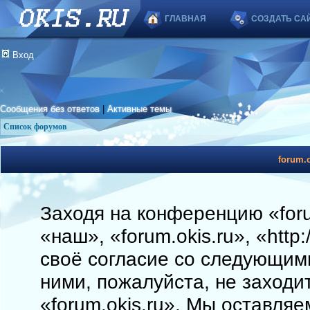
ГЛАВНАЯ
СОЗДАТЬ СА
Вход
Сообщения без ответов
|
Активные темы
Список форумов
forum.o
Заходя на конференцию «foru
«наш», «forum.okis.ru», «http
своё согласие со следующими
ними, пожалуйста, не заходи
«forum.okis.ru». Мы оставляе