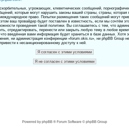
скорбительных, угрожающих, клеветнических сообщений, порнографичес
бщений, которые могут нарушить законы вашей страны, страны, которая 
и международное право. Попытки размещения таких сообщений могут пр
этом ваш провайдер будет поставлен в известность, если мы сочтём эт
ожности проведения такой политики. Вы соглашаетесь с тем, что адми
лить, отредактировать, перенести или закрыть любую тему в любое врем
 что введённая вами информация будет храниться в базе данных. Хотя 
ения, ни администрация конференции «forum.okis.ru», ни phpBB Group н
 привести к несанкционированному доступу к ней.
Powered by phpBB ® Forum Software © phpBB Group