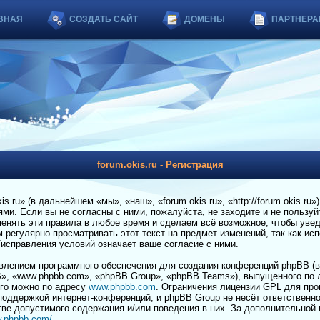
ВНАЯ
СОЗДАТЬ САЙТ
ДОМЕНЫ
ПАРТНЕРА
forum.okis.ru - Регистрация
.ru» (в дальнейшем «мы», «наш», «forum.okis.ru», «http://forum.okis.ru»
и. Если вы не согласны с ними, пожалуйста, не заходите и не пользуйт
енять эти правила в любое время и сделаем всё возможное, чтобы увед
регулярно просматривать этот текст на предмет изменений, так как ис
я/исправления условий означает ваше согласие с ними.
лением программного обеспечения для создания конференций phpBB (в
», «www.phpbb.com», «phpBB Group», «phpBB Teams»), выпущенного по 
его можно по адресу
www.phpbb.com
. Ограничения лицензии GPL для пр
 поддержкой интернет-конференций, и phpBB Group не несёт ответственно
тве допустимого содержания и/или поведения в них. За дополнительной
w.phpbb.com/
.