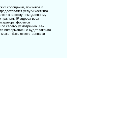
ких сообщений, призывов к
предоставляет услуги хостинга
ивести к вашему немедленному
о нужным. IP-адреса всех
нистраторы форумов
я по своему усмотрению. Как
эта информация не будет открыта
е может быть ответственна за