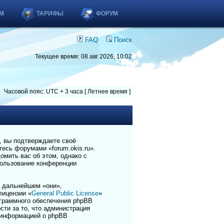
М
ТАРИФЫ
ФОРУМ
FAQ
Поиск
Текущее время: 08 авг 2026, 10:02
Часовой пояс: UTC + 3 часа [ Летнее время ]
), вы подтверждаете своё
есь форумами «forum.okis.ru».
омить вас об этом, однако с
пользование конференции
 дальнейшем «они»,
лицензии «
General Public License
»
ограммного обеспечения phpBB
сти за то, что администрация
 информацией о phpBB