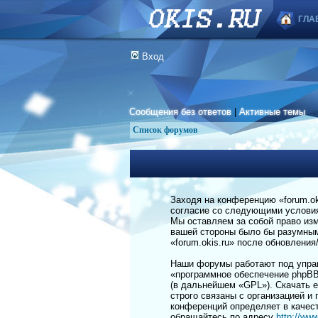
ГЛА
Вход
Сообщения без ответов
|
Активные темы
Список форумов
Заходя на конференцию «forum.okis
согласие со следующими условиям
Мы оставляем за собой право изм
вашей стороны было бы разумным 
«forum.okis.ru» после обновлени
Наши форумы работают под управ
«программное обеспечение phpBB
(в дальнейшем «GPL»). Скачать 
строго связаны с организацией и
конференций определяет в качес
обращайтесь по адресу
http://ww