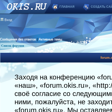
ГЛАВНАЯ
СОЗДАТЬ СА
Вход
Сообщения без ответов
|
Активные темы
Список форумов
forum.o
Заходя на конференцию «foru
«наш», «forum.okis.ru», «http
своё согласие со следующими
ними, пожалуйста, не заходи
«forum.okis.ru». Мы оставляе