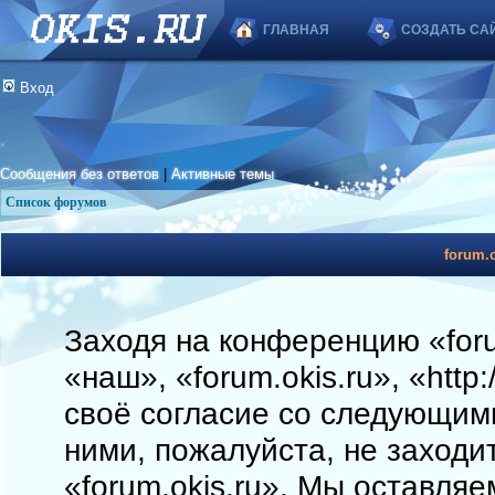
ГЛАВНАЯ
СОЗДАТЬ СА
Вход
Сообщения без ответов
|
Активные темы
Список форумов
forum.o
Заходя на конференцию «foru
«наш», «forum.okis.ru», «http
своё согласие со следующими
ними, пожалуйста, не заходи
«forum.okis.ru». Мы оставляе