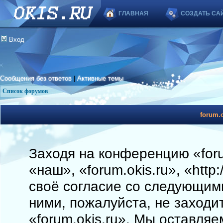
ГЛАВНАЯ
СОЗДАТЬ СА
Вход
Сообщения без ответов
|
Активные темы
Список форумов
forum.o
Заходя на конференцию «foru
«наш», «forum.okis.ru», «http
своё согласие со следующими
ними, пожалуйста, не заходи
«forum.okis.ru». Мы оставляе