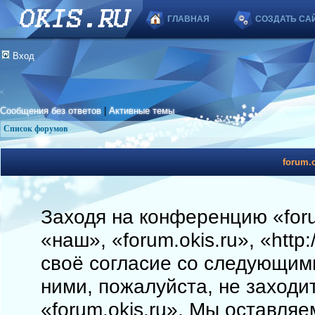
ГЛАВНАЯ
СОЗДАТЬ СА
Вход
Сообщения без ответов
|
Активные темы
Список форумов
forum.o
Заходя на конференцию «foru
«наш», «forum.okis.ru», «http
своё согласие со следующими
ними, пожалуйста, не заходи
«forum.okis.ru». Мы оставляе