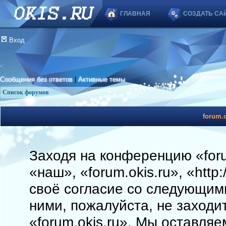
ГЛАВНАЯ
СОЗДАТЬ СА
Вход
Сообщения без ответов
|
Активные темы
Список форумов
forum.o
Заходя на конференцию «foru
«наш», «forum.okis.ru», «http
своё согласие со следующими
ними, пожалуйста, не заходи
«forum.okis.ru». Мы оставляе