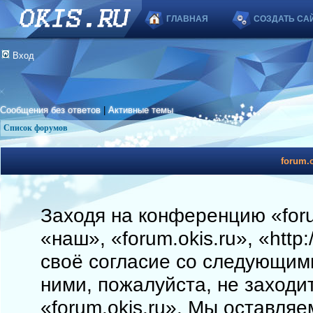
ГЛАВНАЯ
СОЗДАТЬ СА
Вход
Сообщения без ответов
|
Активные темы
Список форумов
forum.o
Заходя на конференцию «foru
«наш», «forum.okis.ru», «http
своё согласие со следующими
ними, пожалуйста, не заходи
«forum.okis.ru». Мы оставляе