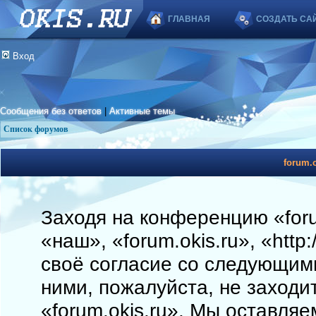
ГЛАВНАЯ
СОЗДАТЬ СА
Вход
Сообщения без ответов
|
Активные темы
Список форумов
forum.o
Заходя на конференцию «foru
«наш», «forum.okis.ru», «http
своё согласие со следующими
ними, пожалуйста, не заходи
«forum.okis.ru». Мы оставляе