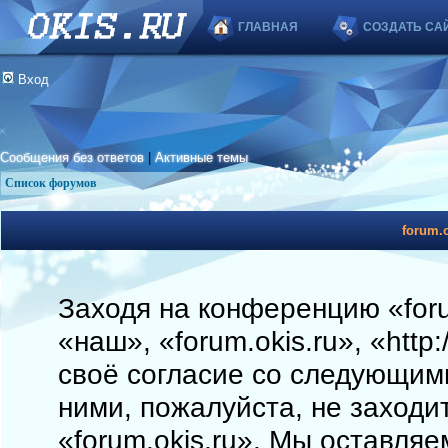
ГЛАВНАЯ
СОЗДАТЬ СА
Вход
Сообщения без ответов
|
Активные темы
Список форумов
forum.o
Заходя на конференцию «foru
«наш», «forum.okis.ru», «http
своё согласие со следующими
ними, пожалуйста, не заходи
«forum.okis.ru». Мы оставляе