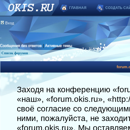
ГЛАВНАЯ
СОЗДАТЬ СА
Вход
Сообщения без ответов
|
Активные темы
Список форумов
forum.o
Заходя на конференцию «foru
«наш», «forum.okis.ru», «http
своё согласие со следующими
ними, пожалуйста, не заходи
«forum.okis.ru». Мы оставляе