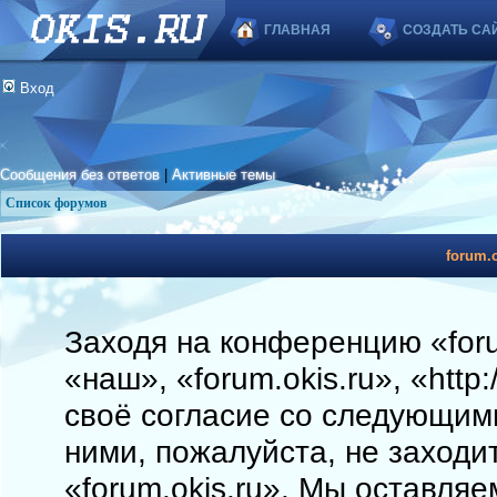
ГЛАВНАЯ
СОЗДАТЬ СА
Вход
Сообщения без ответов
|
Активные темы
Список форумов
forum.o
Заходя на конференцию «foru
«наш», «forum.okis.ru», «http
своё согласие со следующими
ними, пожалуйста, не заходи
«forum.okis.ru». Мы оставляе