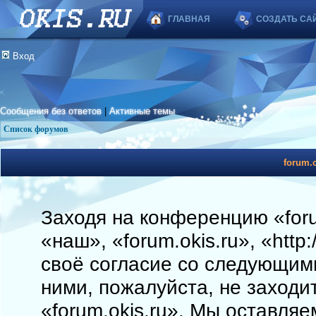
ГЛАВНАЯ
СОЗДАТЬ СА
Вход
Сообщения без ответов
|
Активные темы
Список форумов
forum.o
Заходя на конференцию «foru
«наш», «forum.okis.ru», «http
своё согласие со следующими
ними, пожалуйста, не заходи
«forum.okis.ru». Мы оставляе