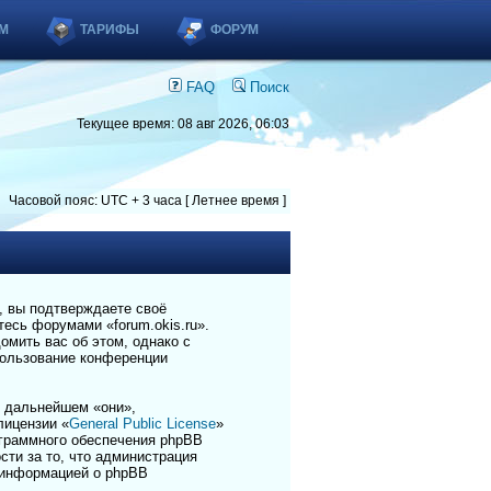
М
ТАРИФЫ
ФОРУМ
FAQ
Поиск
Текущее время: 08 авг 2026, 06:03
Часовой пояс: UTC + 3 часа [ Летнее время ]
), вы подтверждаете своё
есь форумами «forum.okis.ru».
омить вас об этом, однако с
пользование конференции
 дальнейшем «они»,
лицензии «
General Public License
»
ограммного обеспечения phpBB
сти за то, что администрация
 информацией о phpBB