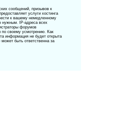
ких сообщений, призывов к
предоставляет услуги хостинга
ивести к вашему немедленному
о нужным. IP-адреса всех
нистраторы форумов
я по своему усмотрению. Как
эта информация не будет открыта
е может быть ответственна за