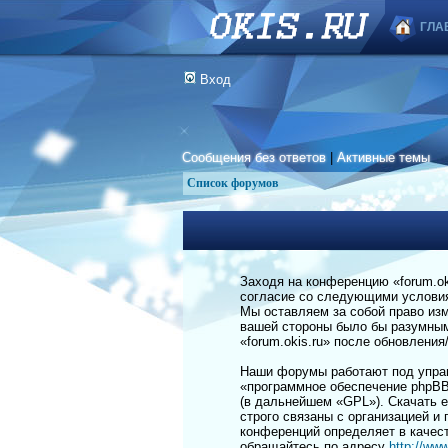
ГЛА
Вход
Сообщения без ответов
|
Активные темы
Список форумов
Заходя на конференцию «forum.okis
согласие со следующими условиям
Мы оставляем за собой право изм
вашей стороны было бы разумным 
«forum.okis.ru» после обновлени
Наши форумы работают под управ
«программное обеспечение phpBB
(в дальнейшем «GPL»). Скачать 
строго связаны с организацией и
конференций определяет в качес
обращайтесь по адресу
http://ww