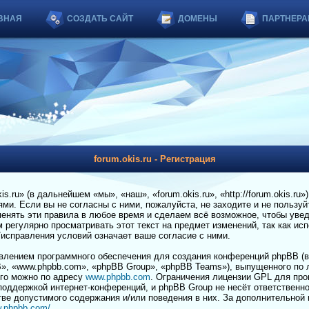
ВНАЯ
СОЗДАТЬ САЙТ
ДОМЕНЫ
ПАРТНЕРА
forum.okis.ru - Регистрация
.ru» (в дальнейшем «мы», «наш», «forum.okis.ru», «http://forum.okis.ru»
и. Если вы не согласны с ними, пожалуйста, не заходите и не пользуйт
енять эти правила в любое время и сделаем всё возможное, чтобы увед
регулярно просматривать этот текст на предмет изменений, так как ис
я/исправления условий означает ваше согласие с ними.
лением программного обеспечения для создания конференций phpBB (в
», «www.phpbb.com», «phpBB Group», «phpBB Teams»), выпущенного по 
его можно по адресу
www.phpbb.com
. Ограничения лицензии GPL для пр
 поддержкой интернет-конференций, и phpBB Group не несёт ответственно
тве допустимого содержания и/или поведения в них. За дополнительной
w.phpbb.com/
.