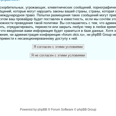
скорбительных, угрожающих, клеветнических сообщений, порнографичес
бщений, которые могут нарушить законы вашей страны, страны, которая 
и международное право. Попытки размещения таких сообщений могут пр
этом ваш провайдер будет поставлен в известность, если мы сочтём эт
ожности проведения такой политики. Вы соглашаетесь с тем, что адми
лить, отредактировать, перенести или закрыть любую тему в любое врем
 что введённая вами информация будет храниться в базе данных. Хотя 
ения, ни администрация конференции «forum.okis.ru», ни phpBB Group н
 привести к несанкционированному доступу к ней.
Powered by phpBB ® Forum Software © phpBB Group