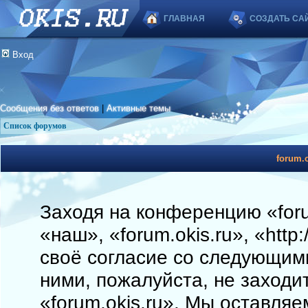
ГЛАВНАЯ
СОЗДАТЬ СА
Вход
Сообщения без ответов
|
Активные темы
Список форумов
forum.o
Заходя на конференцию «foru
«наш», «forum.okis.ru», «http
своё согласие со следующими
ними, пожалуйста, не заходи
«forum.okis.ru». Мы оставляе