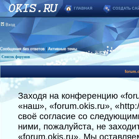
ГЛАВНАЯ
СОЗДАТЬ СА
Вход
Сообщения без ответов
|
Активные темы
Список форумов
forum.o
Заходя на конференцию «foru
«наш», «forum.okis.ru», «http
своё согласие со следующими
ними, пожалуйста, не заходи
«forum.okis.ru». Мы оставляе