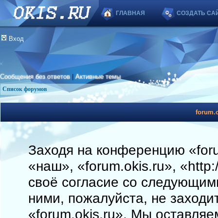
ГЛАВНАЯ
СОЗДАТЬ СА
Вход
Сообщения без ответов
|
Активные темы
Список форумов
forum.o
Заходя на конференцию «foru
«наш», «forum.okis.ru», «http
своё согласие со следующими
ними, пожалуйста, не заходи
«forum.okis.ru». Мы оставляе