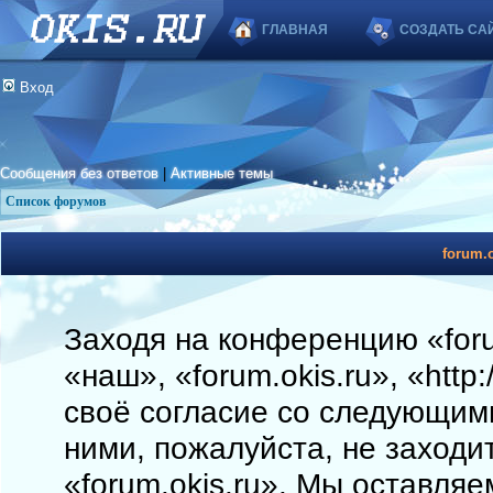
ГЛАВНАЯ
СОЗДАТЬ СА
Вход
Сообщения без ответов
|
Активные темы
Список форумов
forum.o
Заходя на конференцию «foru
«наш», «forum.okis.ru», «http
своё согласие со следующими
ними, пожалуйста, не заходи
«forum.okis.ru». Мы оставляе