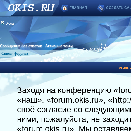
ГЛАВНАЯ
СОЗДАТЬ СА
Вход
Сообщения без ответов
|
Активные темы
Список форумов
forum.o
Заходя на конференцию «foru
«наш», «forum.okis.ru», «http
своё согласие со следующими
ними, пожалуйста, не заходи
«forum.okis.ru». Мы оставляе