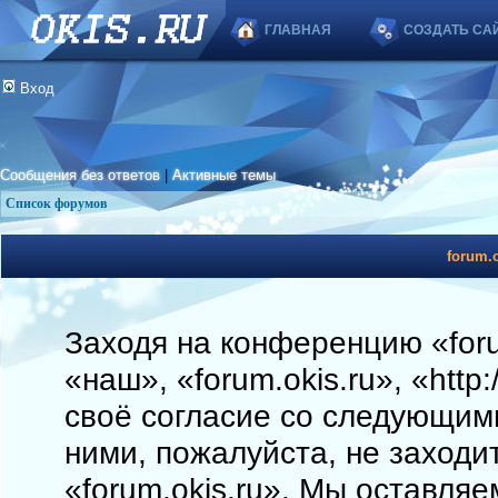
ГЛАВНАЯ
СОЗДАТЬ СА
Вход
Сообщения без ответов
|
Активные темы
Список форумов
forum.o
Заходя на конференцию «foru
«наш», «forum.okis.ru», «http
своё согласие со следующими
ними, пожалуйста, не заходи
«forum.okis.ru». Мы оставляе