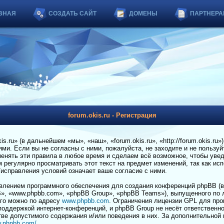
ВНАЯ
СОЗДАТЬ САЙТ
ДОМЕНЫ
ПАРТНЕРА
forum.okis.ru - Регистрация
.ru» (в дальнейшем «мы», «наш», «forum.okis.ru», «http://forum.okis.ru»
и. Если вы не согласны с ними, пожалуйста, не заходите и не пользуйт
енять эти правила в любое время и сделаем всё возможное, чтобы увед
регулярно просматривать этот текст на предмет изменений, так как ис
я/исправления условий означает ваше согласие с ними.
лением программного обеспечения для создания конференций phpBB (в
», «www.phpbb.com», «phpBB Group», «phpBB Teams»), выпущенного по 
его можно по адресу
www.phpbb.com
. Ограничения лицензии GPL для пр
 поддержкой интернет-конференций, и phpBB Group не несёт ответственно
тве допустимого содержания и/или поведения в них. За дополнительной
w.phpbb.com/
.