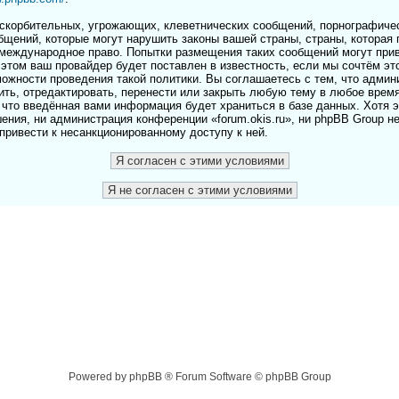
скорбительных, угрожающих, клеветнических сообщений, порнографичес
бщений, которые могут нарушить законы вашей страны, страны, которая 
и международное право. Попытки размещения таких сообщений могут пр
этом ваш провайдер будет поставлен в известность, если мы сочтём эт
ожности проведения такой политики. Вы соглашаетесь с тем, что адми
лить, отредактировать, перенести или закрыть любую тему в любое врем
 что введённая вами информация будет храниться в базе данных. Хотя 
ения, ни администрация конференции «forum.okis.ru», ни phpBB Group н
 привести к несанкционированному доступу к ней.
Powered by phpBB ® Forum Software © phpBB Group