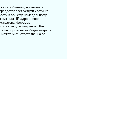
ких сообщений, призывов к
предоставляет услуги хостинга
ивести к вашему немедленному
о нужным. IP-адреса всех
нистраторы форумов
я по своему усмотрению. Как
эта информация не будет открыта
е может быть ответственна за