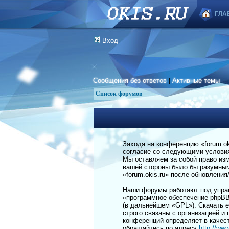
ГЛА
Вход
Сообщения без ответов
|
Активные темы
Список форумов
Заходя на конференцию «forum.okis
согласие со следующими условиям
Мы оставляем за собой право изм
вашей стороны было бы разумным 
«forum.okis.ru» после обновлени
Наши форумы работают под управ
«программное обеспечение phpBB
(в дальнейшем «GPL»). Скачать 
строго связаны с организацией и
конференций определяет в качес
обращайтесь по адресу
http://ww