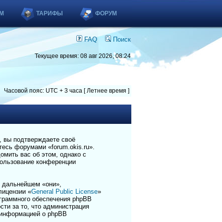
М
ТАРИФЫ
ФОРУМ
FAQ
Поиск
Текущее время: 08 авг 2026, 08:24
Часовой пояс: UTC + 3 часа [ Летнее время ]
), вы подтверждаете своё
есь форумами «forum.okis.ru».
омить вас об этом, однако с
пользование конференции
 дальнейшем «они»,
лицензии «
General Public License
»
ограммного обеспечения phpBB
сти за то, что администрация
 информацией о phpBB