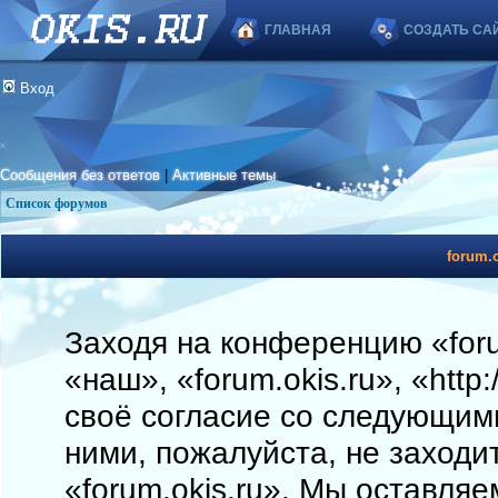
ГЛАВНАЯ
СОЗДАТЬ СА
Вход
Сообщения без ответов
|
Активные темы
Список форумов
forum.o
Заходя на конференцию «foru
«наш», «forum.okis.ru», «http
своё согласие со следующими
ними, пожалуйста, не заходи
«forum.okis.ru». Мы оставляе