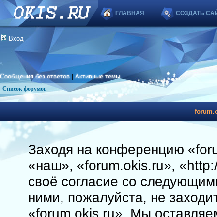
ГЛАВНАЯ
СОЗДАТЬ СА
Вход
Сообщения без ответов
|
Активные темы
Список форумов
forum.o
Заходя на конференцию «foru
«наш», «forum.okis.ru», «http
своё согласие со следующими
ними, пожалуйста, не заходи
«forum.okis.ru». Мы оставляе