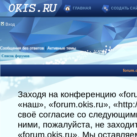
ГЛАВНАЯ
СОЗДАТЬ СА
Вход
Сообщения без ответов
|
Активные темы
Список форумов
forum.o
Заходя на конференцию «foru
«наш», «forum.okis.ru», «http
своё согласие со следующими
ними, пожалуйста, не заходи
«forum.okis.ru». Мы оставляе