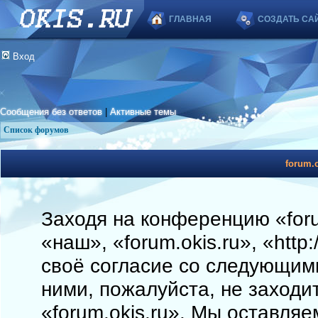
ГЛАВНАЯ
СОЗДАТЬ СА
Вход
Сообщения без ответов
|
Активные темы
Список форумов
forum.o
Заходя на конференцию «foru
«наш», «forum.okis.ru», «http
своё согласие со следующими
ними, пожалуйста, не заходи
«forum.okis.ru». Мы оставляе