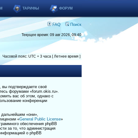
М
ТАРИФЫ
ФОРУМ
FAQ
Поиск
Текущее время: 09 авг 2026, 09:40
Часовой пояс: UTC + 3 часа [ Летнее время ]
), вы подтверждаете своё
есь форумами «forum.okis.ru».
омить вас об этом, однако с
пользование конференции
 дальнейшем «они»,
лицензии «
General Public License
»
ограммного обеспечения phpBB
сти за то, что администрация
 информацией о phpBB