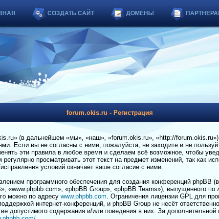
ВНАЯ
СОЗДАТЬ САЙТ
ДОМЕНЫ
ПАРТНЕРА
forum.okis.ru - Регистрация
.ru» (в дальнейшем «мы», «наш», «forum.okis.ru», «http://forum.okis.ru»
и. Если вы не согласны с ними, пожалуйста, не заходите и не пользуйт
енять эти правила в любое время и сделаем всё возможное, чтобы увед
регулярно просматривать этот текст на предмет изменений, так как ис
я/исправления условий означает ваше согласие с ними.
лением программного обеспечения для создания конференций phpBB (в
», «www.phpbb.com», «phpBB Group», «phpBB Teams»), выпущенного по 
его можно по адресу
www.phpbb.com
. Ограничения лицензии GPL для пр
 поддержкой интернет-конференций, и phpBB Group не несёт ответственно
тве допустимого содержания и/или поведения в них. За дополнительной
w.phpbb.com/
.