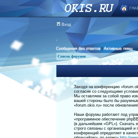
ГЛА
Вход
Сообщения без ответов
|
Активные темы
Список форумов
Заходя на конференцию «forum.okis
согласие со следующими условиям
Мы оставляем за собой право изм
вашей стороны было бы разумным 
«forum.okis.ru» после обновлени
Наши форумы работают под управ
«программное обеспечение phpBB
(в дальнейшем «GPL»). Скачать 
строго связаны с организацией и
конференций определяет в качес
обращайтесь по адресу
http://ww